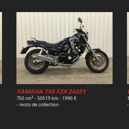
YAMAHA 750 FZX 24201
3
750 cm
-
50519 km
-
1990
€
- moto de collection