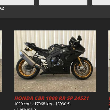
A2
HONDA CBR 1000 RR SP 24521
3
1000 cm
-
17068 km
-
15990
€
- 1 ère main