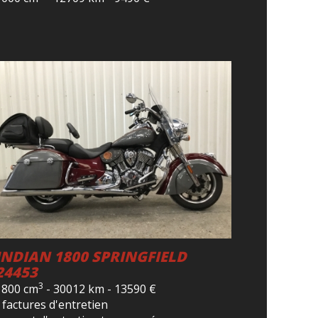
INDIAN 1800 SPRINGFIELD
24453
3
1800 cm
-
30012 km
-
13590
€
 factures d'entretien