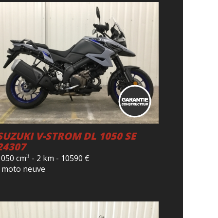
SUZUKI V-STROM DL 1050 SE
24307
3
1050 cm
-
2 km
-
10590
€
- moto neuve