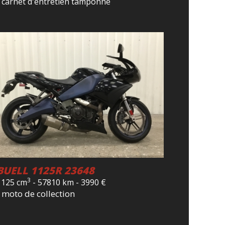
- carnet d'entretien tamponné
BUELL 1125R 23648
3
1125 cm
-
57810 km
-
3990
€
- moto de collection