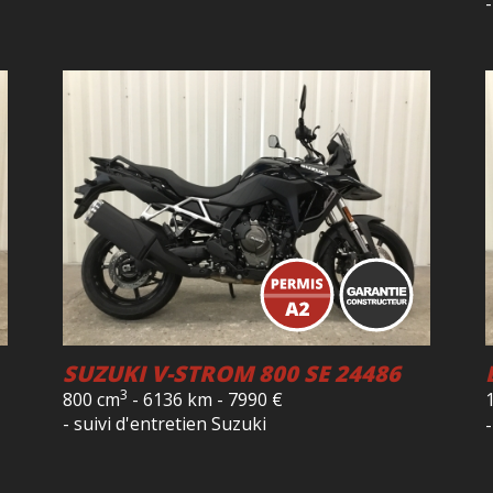
SUZUKI V-STROM 800 SE 24486
3
800 cm
-
6136 km
-
7990
€
- suivi d'entretien Suzuki