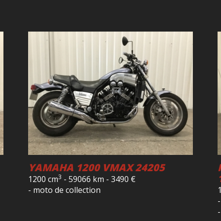
YAMAHA 1200 VMAX 24205
3
1200 cm
-
59066 km
-
3490
€
- moto de collection
-