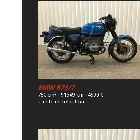
BMW R75/7
3
750 cm
-
91649 km
-
4590
€
- moto de collection