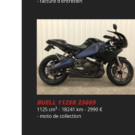
- facture d'entretien
BUELL 1125R 23669
3
1125 cm
-
18241 km
-
2990
€
- moto de collection