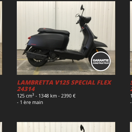
LAMBRETTA V125 SPECIAL FLEX
24314
3
125 cm
-
1348 km
-
2390
€
- 1 ère main