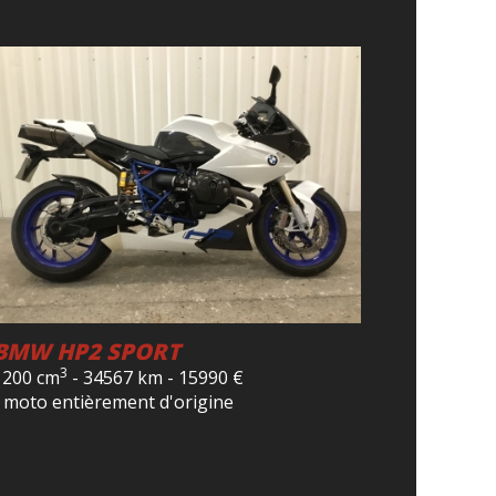
BMW HP2 SPORT
3
1200 cm
-
34567 km
-
15990
€
- moto entièrement d'origine