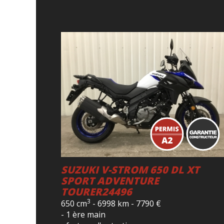
SUZUKI V-STROM 650 DL XT
SPORT ADVENTURE
TOURER24496
3
650 cm
-
6998 km
-
7790
€
- 1 ère main