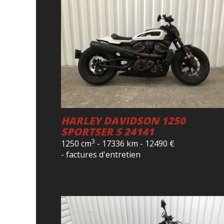
HARLEY DAVIDSON 1250
SPORTSER S 24141
3
1250 cm
-
17336 km
-
12490
€
- factures d'entretien