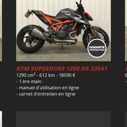
KTM SUPERDUKE 1290 RR 23541
3
1290 cm
-
612 km
-
18590
€
- 1 ère main
- manuel d'utilisation en ligne
- carnet d'entretien en ligne