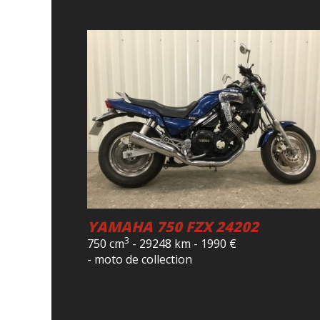
YAMAHA 750 FZX 24202
3
750 cm
-
29248 km
-
1990
€
- moto de collection