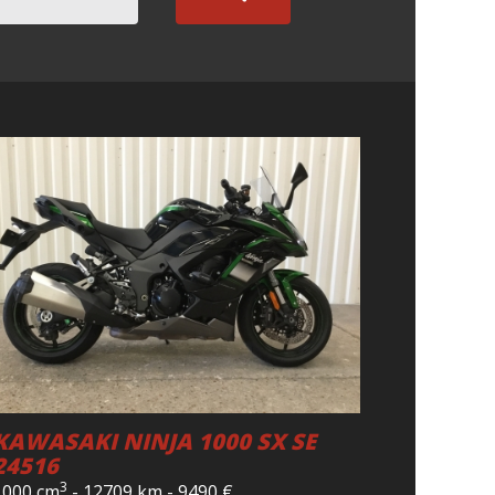
KAWASAKI NINJA 1000 SX SE
24516
3
1000 cm
-
12709 km
-
9490
€