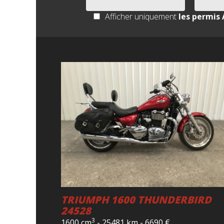
Afficher uniquement
les permis 
TRIUMPH 1600 THUNDERBIRD
24528
3
1600 cm
-
25481 km
-
6690
€