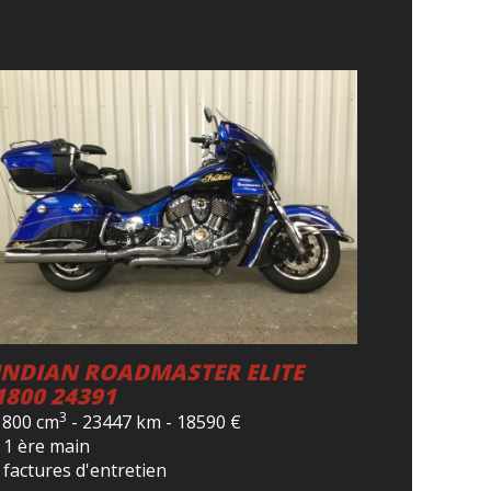
INDIAN ROADMASTER ELITE
1800 24391
3
1800 cm
-
23447 km
-
18590
€
- 1 ère main
 factures d'entretien