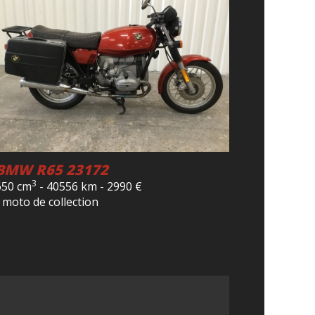
BMW R65 23172
3
650 cm
-
40556 km
-
2990
€
- moto de collection