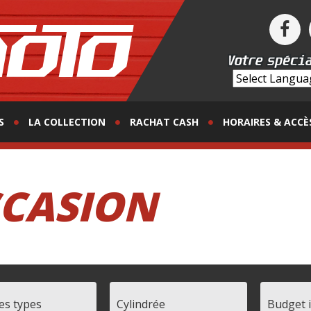
S
LA COLLECTION
RACHAT CASH
HORAIRES & ACCÈ
CASION