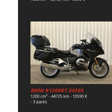
BMW R1200RT 24505
3
1200 cm
-
44725 km
-
10590
€
- 3 packs