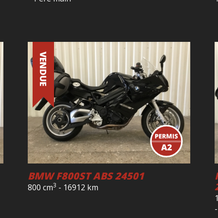
VENDUE
BMW F800ST ABS 24501
3
800 cm
-
16912 km
-